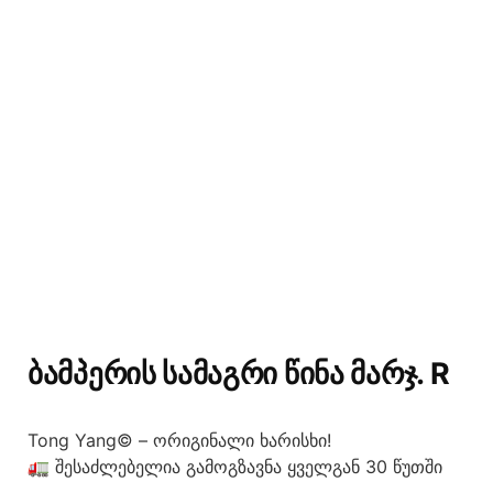
ᲑᲐᲛᲞᲔᲠᲘᲡ ᲡᲐᲛᲐᲒᲠᲘ ᲬᲘᲜᲐ ᲛᲐᲠᲯ. R
Tong Yang© – ორიგინალი ხარისხი!
🚛 შესაძლებელია გამოგზავნა ყველგან 30 წუთში