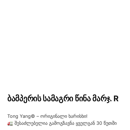
ᲑᲐᲛᲞᲔᲠᲘᲡ ᲡᲐᲛᲐᲒᲠᲘ ᲬᲘᲜᲐ ᲛᲐᲠᲯ. R
Tong Yang© – ორიგინალი ხარისხი!
🚛 შესაძლებელია გამოგზავნა ყველგან 30 წუთში