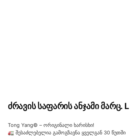
ᲫᲠᲐᲕᲘᲡ ᲡᲐᲤᲐᲠᲘᲡ ᲐᲜᲯᲐᲛᲘ ᲛᲐᲠᲪ. L
Tong Yang© – ორიგინალი ხარისხი!
🚛 შესაძლებელია გამოგზავნა ყველგან 30 წუთში