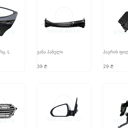
რც. L
ვანა პანელი
ჰაერის ფი
39
₾
29
₾