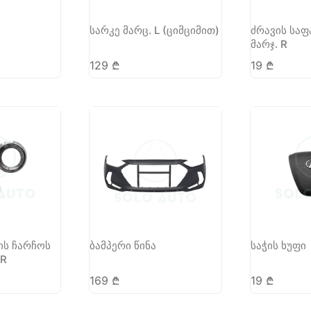
სარკე მარც. L (ციმციმით)
ძრავის საფ
მარჯ. R
129
₾
19
₾
ის ჩარჩოს
ბამპერი წინა
საჭის ხუფი
 R
169
₾
19
₾