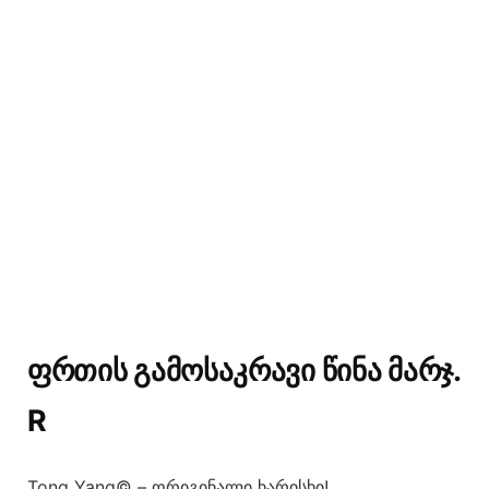
ᲤᲠᲗᲘᲡ ᲒᲐᲛᲝᲡᲐᲙᲠᲐᲕᲘ ᲬᲘᲜᲐ ᲛᲐᲠᲯ.
R
Tong Yang© – ორიგინალი ხარისხი!