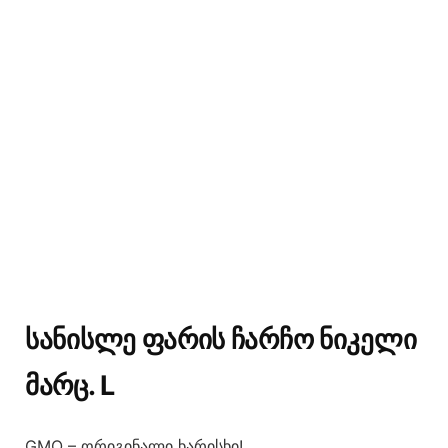
ᲡᲐᲜᲘᲡᲚᲔ ᲤᲐᲠᲘᲡ ᲩᲐᲠᲩᲝ ᲜᲘᲙᲔᲚᲘ
ᲛᲐᲠᲪ. L
GMO – ორიგინალი ხარისხი!