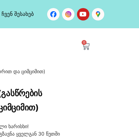
ჩვენ შესახებ
0
სორით და ციმციმით)
 (ᲒᲐᲡᲬᲠᲔᲑᲘᲡ
ᲪᲘᲛᲪᲘᲛᲘᲗ)
ლი ხარისხი!
გზავნა ყველგან 30 წუთში