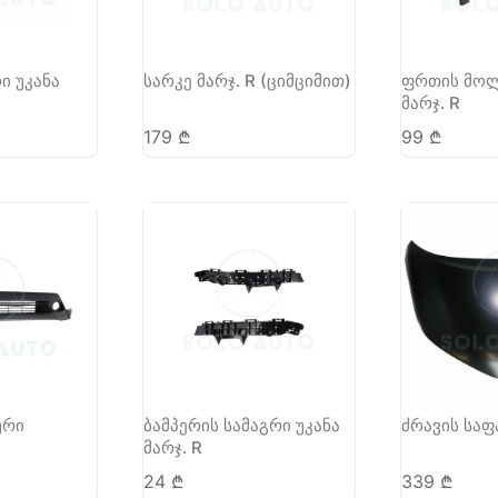
ი უკანა
სარკე მარჯ. R (ციმციმით)
ფრთის მოლ
მარჯ. R
179
₾
99
₾
ური
ბამპერის სამაგრი უკანა
ძრავის საფ
მარჯ. R
24
₾
339
₾