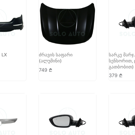
 LX
ძრავის საფარი
სარკე მარჯ.
(ალუმინი)
სენსორით, 
გათბობით)
749
₾
379
₾