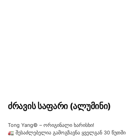
ᲫᲠᲐᲕᲘᲡ ᲡᲐᲤᲐᲠᲘ (ᲐᲚᲣᲛᲘᲜᲘ)
Tong Yang© – ორიგინალი ხარისხი!
🚛 შესაძლებელია გამოგზავნა ყველგან 30 წუთში