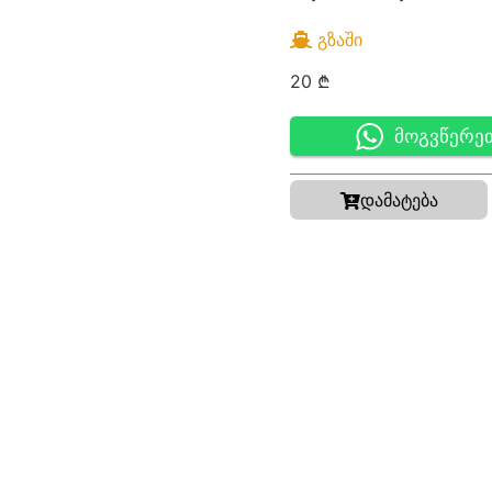
ᲒᲖᲐᲨᲘ
20
₾
მოგვწერე
დამატება