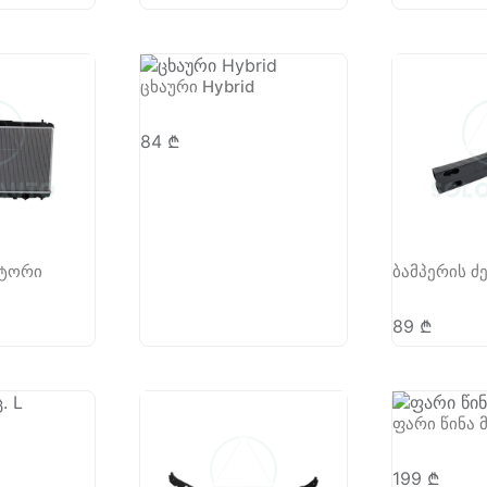
ცხაური Hybrid
84
₾
ატორი
ბამპერის ძ
89
₾
ფარი წინა მ
199
₾