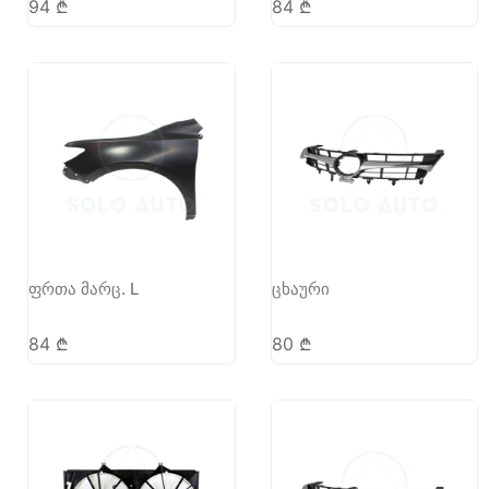
94
₾
84
₾
ფრთა მარც. L
ცხაური
84
₾
80
₾