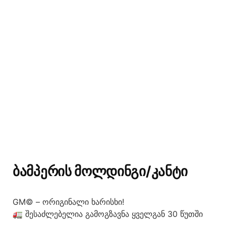
ᲑᲐᲛᲞᲔᲠᲘᲡ ᲛᲝᲚᲓᲘᲜᲒᲘ/ᲙᲐᲜᲢᲘ
GM© – ორიგინალი ხარისხი!
🚛 შესაძლებელია გამოგზავნა ყველგან 30 წუთში