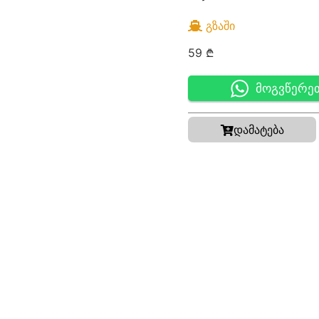
ᲒᲖᲐᲨᲘ
59
₾
მოგვწერე
დამატება