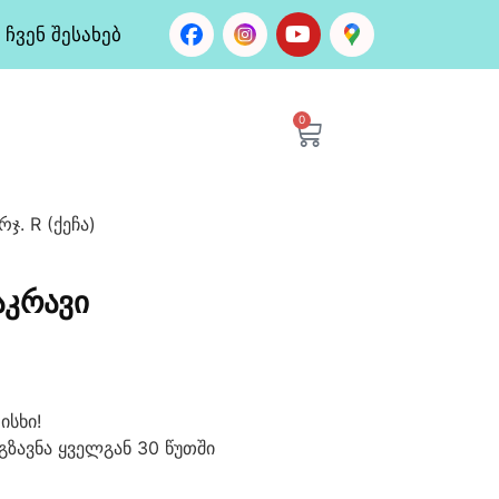
ჩვენ შესახებ
0
ჯ. R (ქეჩა)
ᲐᲙᲠᲐᲕᲘ
ისხი!
გზავნა ყველგან 30 წუთში