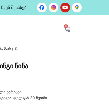
ჩვენ შესახებ
0
ა მარჯ. R
ᲜᲒᲘ ᲬᲘᲜᲐ
ლი ხარისხი!
გზავნა ყველგან 30 წუთში