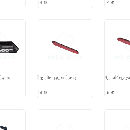
14
₾
14
₾
ინგით
შუქამრეკლი მარც. L
შუქამრეკლი
19
₾
19
₾