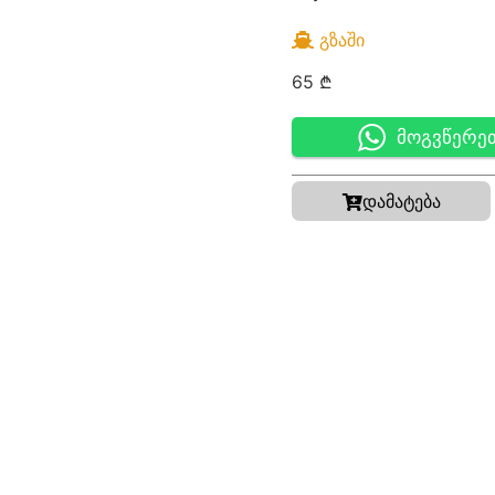
ᲒᲖᲐᲨᲘ
65
₾
მოგვწერე
დამატება